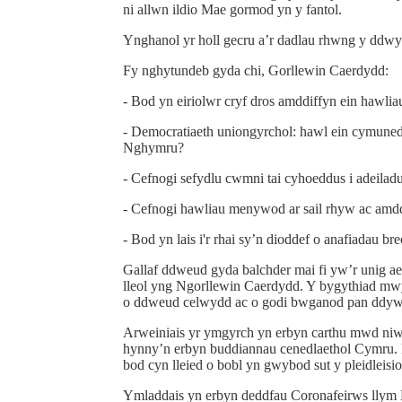
ni allwn ildio Mae gormod yn y fantol.
Ynghanol yr holl gecru a’r dadlau rhwng y ddwy b
Fy nghytundeb gyda chi, Gorllewin Caerdydd:
- Bod yn eiriolwr cryf dros amddiffyn ein hawli
- Democratiaeth uniongyrchol: hawl ein cymune
Nghymru?
- Cefnogi sefydlu cwmni tai cyhoeddus i adeiladu 
- Cefnogi hawliau menywod ar sail rhyw ac amdd
- Bod yn lais i'r rhai sy’n dioddef o anafiadau 
Gallaf ddweud gyda balchder mai fi yw’r unig a
lleol yng Ngorllewin Caerdydd. Y bygythiad mw
o ddweud celwydd ac o godi bwganod pan ddywed
Arweiniais yr ymgyrch yn erbyn carthu mwd niw
hynny’n erbyn buddiannau cenedlaethol Cymru. 
bod cyn lleied o bobl yn gwybod sut y pleidleis
Ymladdais yn erbyn deddfau Coronafeirws llym Ll