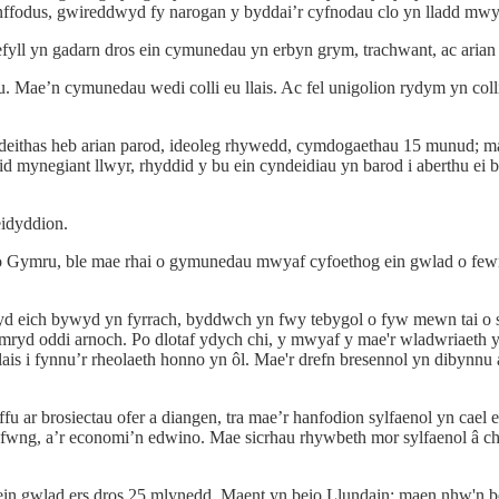
anffodus, gwireddwyd fy narogan y byddai’r cyfnodau clo yn lladd mwy
fyll yn gadarn dros ein cymunedau yn erbyn grym, trachwant, ac arian
Mae’n cymunedau wedi colli eu llais. Ac fel unigolion rydym yn colli
eithas heb arian parod, ideoleg rhywedd, cymdogaethau 15 munud; ma
id mynegiant llwyr, rhyddid y bu ein cyndeidiau yn barod i aberthu ei
idyddion.
ymru, ble mae rhai o gymunedau mwyaf cyfoethog ein gwlad o fewn ta
yd eich bywyd yn fyrrach, byddwch yn fwy tebygol o fyw mewn tai o 
ymryd oddi arnoch. Po dlotaf ydych chi, y mwyaf y mae'r wladwriaeth y
is i fynnu’r rheolaeth honno yn ôl. Mae'r drefn bresennol yn dibynnu 
fu ar brosiectau ofer a diangen, tra mae’r hanfodion sylfaenol yn cael
yfwng, a’r economi’n edwino. Mae sicrhau rhywbeth mor sylfaenol â 
n gwlad ers dros 25 mlynedd. Maent yn beio Llundain; maen nhw'n beio