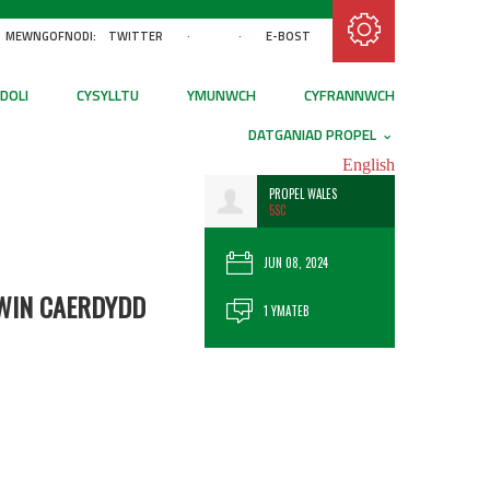
Tanysgrifiwch gyda RSS
MEWNGOFNODI:
TWITTER
·
·
E-BOST
DOLI
CYSYLLTU
YMUNWCH
CYFRANNWCH
DATGANIAD PROPEL
English
PROPEL WALES
5SC
JUN 08, 2024
EWIN CAERDYDD
1 YMATEB