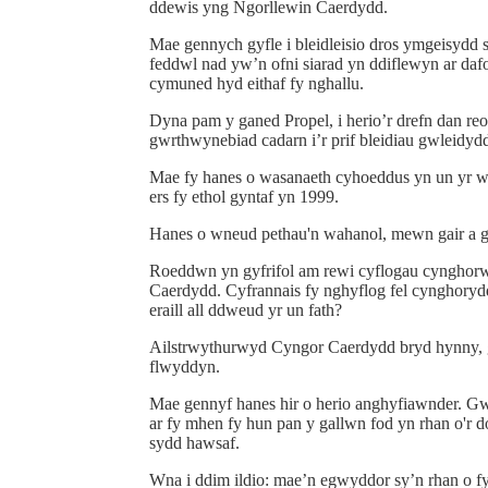
ddewis yng Ngorllewin Caerdydd.
Mae gennych gyfle i bleidleisio dros ymgeisydd 
feddwl nad yw’n ofni siarad yn ddiflewyn ar dafo
cymuned hyd eithaf fy nghallu.
Dyna pam y ganed Propel, i herio’r drefn dan re
gwrthwynebiad cadarn i’r prif bleidiau gwleidydd
Mae fy hanes o wasanaeth cyhoeddus yn un yr wy
ers fy ethol gyntaf yn 1999.
Hanes o wneud pethau'n wahanol, mewn gair a g
Roeddwn yn gyfrifol am rewi cyflogau cynghorw
Caerdydd. Cyfrannais fy nghyflog fel cynghoryd
eraill all ddweud yr un fath?
Ailstrwythurwyd Cyngor Caerdydd bryd hynny, g
flwyddyn.
Mae gennyf hanes hir o herio anghyfiawnder. Gwn
ar fy mhen fy hun pan y gallwn fod yn rhan o'r d
sydd hawsaf.
Wna i ddim ildio: mae’n egwyddor sy’n rhan o f