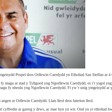
mgeisydd Propel dros Orllewin Caerdydd yn Etholiad San Steffan ar 4 
 fy magu ar stad y Tyllgoed yng Ngorllewin Caerdydd, es i’r ysgol yn
u fy nheulu yng Ngorllewin Caerdydd. Fi yw’r unig ymgeisydd ar y pa
angen ar Orllewin Caerdydd. Llais lleol dros faterion lleol.
 cyffredin ar garreg y drws, ac mae hyn yn wir. Ond yn yr etholiad h