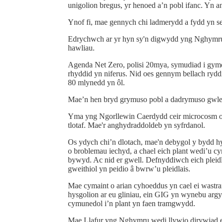
unigolion bregus, yr henoed a’n pobl ifanc. Yn 
Ynof fi, mae gennych chi ladmerydd a fydd yn se
Edrychwch ar yr hyn sy'n digwydd yng Nghymru. 
hawliau.
Agenda Net Zero, polisi 20mya, symudiad i gymd
rhyddid yn niferus. Nid oes gennym bellach rydd
80 mlynedd yn ôl.
Mae’n hen bryd grymuso pobl a dadrymuso gwle
Yma yng Ngorllewin Caerdydd ceir microcosm o G
tlotaf. Mae'r anghydraddoldeb yn syfrdanol.
Os ydych chi’n dlotach, mae'n debygol y bydd h
o broblemau iechyd, a chael eich plant wedi’u c
bywyd. Ac nid er gwell. Defnyddiwch eich pleidla
gweithiol yn peidio â bwrw’u pleidlais.
Mae cymaint o arian cyhoeddus yn cael ei wastraf
hysgolion ar eu gliniau, ein GIG yn wynebu arg
cymunedol i’n plant yn faen tramgwydd.
Mae Llafur yng Nghymru wedi llywio dirywiad ei