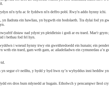
l.
ydyn ni'n tyfu ac fe fyddwn ni'n deffro pobl. Rwy'n addo hynny ichi.
d, yn lladrata ein hawliau, yn bygwth ein bodolaeth. Tra dylai fod yn g
yn.
yafrif distaw nad ydynt yn pleidleisio i godi ar eu traed. Mae'r grym 
id i bethau fod fel hyn.
wyddwn i wneud hynny trwy ein gweithredoedd ein hunain; ein penderfy
euwn wrth ein traed, gam wrth gam, ac ailadeiladwn ein cymunedau a’n
id.
n segur o'r neilltu, y bydd y byd hwn sy’n wybyddus inni heddiw yn 
dd ers dros bum mlynedd ar hugain. Etholwch y pencampwr lleol cryf