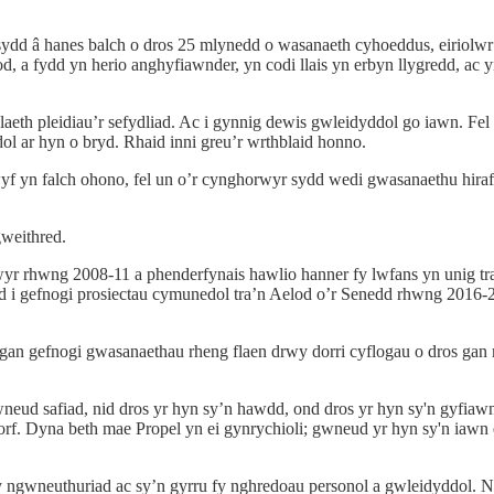
sydd â hanes balch o dros 25 mlynedd o wasanaeth cyhoeddus, eiriolwr 
d, a fydd yn herio anghyfiawnder, yn codi llais yn erbyn llygredd, ac y
olaeth pleidiau’r sefydliad. Ac i gynnig dewis gwleidyddol go iawn. Fe
ol ar hyn o bryd. Rhaid inni greu’r wrthblaid honno.
f yn falch ohono, fel un o’r cynghorwyr sydd wedi gwasanaethu hira
weithred.
yr rhwng 2008-11 a phenderfynais hawlio hanner fy lwfans yn unig t
d i gefnogi prosiectau cymunedol tra’n Aelod o’r Senedd rhwng 2016-2
an gefnogi gwasanaethau rheng flaen drwy dorri cyflogau o dros gan
eud safiad, nid dros yr hyn sy’n hawdd, ond dros yr hyn sy'n gyfiawn.
orf. Dyna beth mae Propel yn ei gynrychioli; gwneud yr hyn sy'n iawn 
y ngwneuthuriad ac sy’n gyrru fy nghredoau personol a gwleidyddol. N