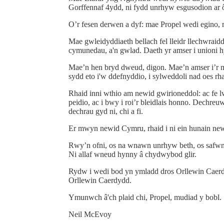
Gorffennaf 4ydd, ni fydd unrhyw esgusodion ar ô
O’r fesen derwen a dyf: mae Propel wedi egino, r
Mae gwleidyddiaeth bellach fel lleidr llechwraid
cymunedau, a'n gwlad. Daeth yr amser i unioni h
Mae’n hen bryd dweud, digon. Mae’n amser i’r mw
sydd eto i'w ddefnyddio, i sylweddoli nad oes rha
Rhaid inni wthio am newid gwirioneddol: ac fe l
peidio, ac i bwy i roi’r bleidlais honno. Dechr
dechrau gyd ni, chi a fi.
Er mwyn newid Cymru, rhaid i ni ein hunain new
Rwy’n ofni, os na wnawn unrhyw beth, os safwn y
Ni allaf wneud hynny â chydwybod glir.
Rydw i wedi bod yn ymladd dros Orllewin Caerdy
Orllewin Caerdydd.
Ymunwch â'ch plaid chi, Propel, mudiad y bobl.
Neil McEvoy