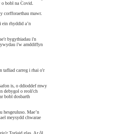
 o bobl na Covid.
 y corfforaethau mawr.
 ein rhyddid a’n
e'r bygythiadau i'n
 bywydau i'w amddiffyn
fliad carreg i rhai o'r
safon is, o ddioddef mwy
n debygol o reoli'ch
ar bobl dosbarth
 eu hesgeuluso. Mae’n
chael meysydd chwarae
'r Torïaid glas. Ar ôl