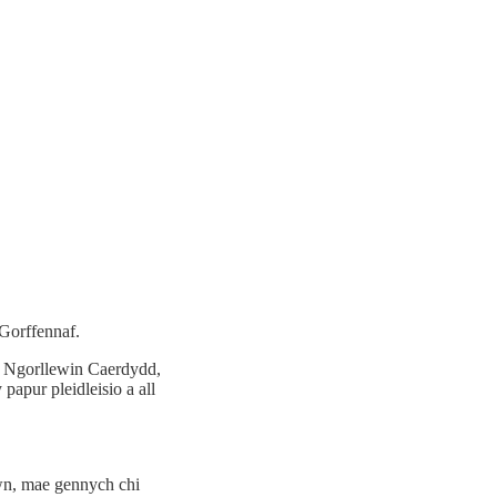
Gorffennaf.
g Ngorllewin Caerdydd,
pur pleidleisio a all
wn, mae gennych chi