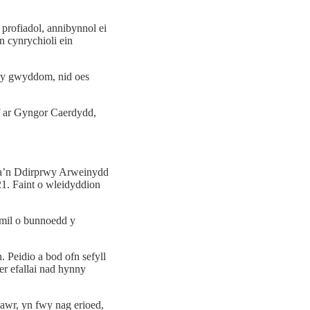
profiadol, annibynnol ei
n cynrychioli ein
l y gwyddom, nid oes
f ar Gyngor Caerdydd,
ra’n Ddirprwy Arweinydd
1. Faint o wleidyddion
 mil o bunnoedd y
 Peidio a bod ofn sefyll
er efallai nad hynny
awr, yn fwy nag erioed,