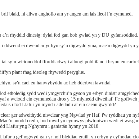
rif blaid, ni allwn anghofio am yr angen am lais lleol i’n cymuned.
au a’n rhyddid dinesig: dylai fod gan bob gwlad yn y DU gyfansoddiad.
d i ddweud ei dweud ar yr hyn sy’n digwydd yma; mae'n digwydd yn y
tai sy’n wirioneddol fforddiadwy i alluogi pobl ifanc i brynu eu cartref
iffyn plant rhag ideoleg rhywedd peryglus.
brechlyn, sy'n cael eu hanwybyddu ac heb dderbyn iawndal
elod etholedig sydd wedi ymgyrchu’n gyson yn erbyn dinistr amgylche
yaf a welodd ein cymunedau dros y 15 mlynedd diwethaf. Fe gofiwch 
ais i fod Llafur yn mynd i adeiladu ar ein caeau gwyrdd?
clear ger adweithydd niwclear yng Ngwlad yr Haf, i'w ryddhau yn ny
Mae’n anodd credu, bod mwd yn cynnwys plwtoniwm wedi ei wasgaru a
iodd Llafur yng Nghymru i ganiatáu hynny yn 2018.
afur a gefnogwyd gan yr holl bleidiau eraill, yn erbyn y cyfnodau clo