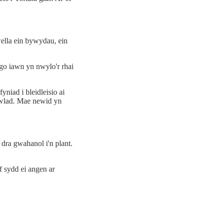
wella ein bywydau, ein
go iawn yn nwylo'r rhai
niad i bleidleisio ai
 gwlad. Mae newid yn
dra gwahanol i'n plant.
 sydd ei angen ar