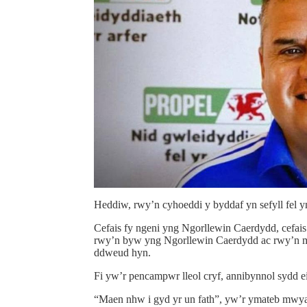
Heddiw, rwy’n cyhoeddi y byddaf yn sefyll fel y
Cefais fy ngeni yng Ngorllewin Caerdydd, cefais
rwy’n byw yng Ngorllewin Caerdydd ac rwy’n mag
ddweud hyn.
Fi yw’r pencampwr lleol cryf, annibynnol sydd ei 
“Maen nhw i gyd yr un fath”, yw’r ymateb mwyaf