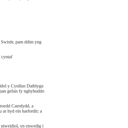
 Swistir, pam ddim yng
 cyntaf
ddol y Cynllun Datblygu
pan gefais fy nghyhuddo
froedd Caerdydd, a
r hyd ein harfordir; a
 niweidiol, yn enwedig i