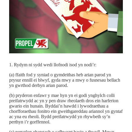
1. Rydym ni sydd wedi llofnodi isod yn nodi’r:
(a) ffaith fod y syniad o gymdeithas heb arian parod yn
prysur ennill ei blwyf, gyda mwy a mwy o fusnesau bellach
yn gwrthod derbyn arian parod.
(b) pryderon enfawr y mae hyn yn ei godi ynghylch colli
preifatrwydd ac yn y pen draw rheolaeth dros ein harferion
gwario ein hunain. Byddai’n hawdd i lywodraethau a
chorfforaethau fonitro ein gweithgareddau ariannol yn gyntaf
ac yna eu rheoli. Bydd preifatrwydd yn rhywbeth sy’n
perthyn i’r gorffennol.
(c) peryglon ehangach o safbwynt hacio a thwyll. Mewn