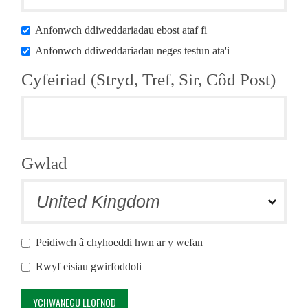
Anfonwch ddiweddariadau ebost ataf fi
Anfonwch ddiweddariadau neges testun ata'i
Cyfeiriad (Stryd, Tref, Sir, Côd Post)
Gwlad
Peidiwch â chyhoeddi hwn ar y wefan
Rwyf eisiau gwirfoddoli