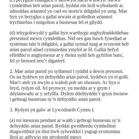
cymdeithas heb arian parod, byddai ein holl wybodaeth ac
adnoddau ariannol yn cael eu storio'n ddigidol yn unig. Mae
hyn yn beryglus a gallai arwain at golledion ariannol
trychinebus i unigolion a busnesau fel ei gilydd.
(d) tebygolrwydd y gallai hyn waethygu anghydraddoldebau
presennol mewn cymdeithas. Nid oes gan bawb fynediad at
systemau talu’n ddigidol, a gallai symud tuag at economi heb
arian parod adael cymunedau ymylol ar ôl. Gallai hefyd
effeithio’n anghymesur ar y rheini sydd heb gyfrifon banc,
fel yr henoed neu’r digartref.
2. Mae arian parod yn sylfaenol i ryddid a dewis personol.
Os na fyddwn yn defnyddio arian parod, byddwn yn ei golli.
Mae'r ateb yn nwylo a waledi pob un ohonom. Ar hyn o
bryd, rydym oll. fel prynwyr, yn meddu ar y grym i
ddylanwadu ar y sefyllfa. Dylem ddefnyddio’r grym hwnnw
i gefnogi busnesau sy’n defnyddio arian parod.
3. Rydym yn galw ar Lywodraeth Cymru i:
(a) roi mesurau pendant ar waith i gefnogi busnesau sy’n
defnyddio arian parod. Byddai gweithredu cymhellion
rhagweithiol yn rhoi hwb sylweddol i ysgogi economïau
lleol ac adfywio ein strydoedd mawr.