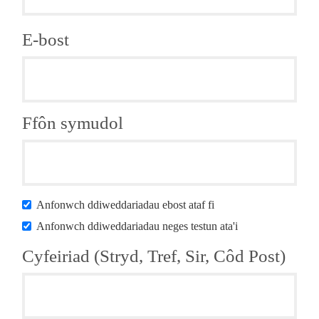
E-bost
Ffôn symudol
Anfonwch ddiweddariadau ebost ataf fi
Anfonwch ddiweddariadau neges testun ata'i
Cyfeiriad (Stryd, Tref, Sir, Côd Post)