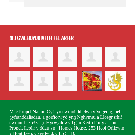
NID GWLEIDYDDIAETH FEL ARFER
Mae Propel Nation Cyf. yn cwmni ddielw cyfyngedig, heb
gyfranddaliadau, a gorfforwyd yng Nghymru a Lloegr (rhif
cwmni 11353311). Hyrwyddwyd gan Keith Parry ar ran
Propel, lleolir y ddau yn , Homes House, 253 Heol Orllewin
y Bont-faen, Caerdydd, CF5 5TD.