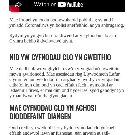
Mae Propel yn credu bod gwahardd pobl rhag symud i
ymladd Coronafirws yn bolisi aneffeithiol ac yn anhrugarog.
Rydym yn ymgyrchu i roi diwedd ar y cyfnodau clo ac i
Gymru beidio â dychwelyd atynt.
NID YW CYFNODAU CLO YN GWEITHIO
Mae dadl enfawr ynghylch a yw'r cyfyngiadau'n gweithio
mewn gwirionedd. Mae asesiadau risg Llywodraeth Lafur
Cymru ei hun wedi dod i’r casgliad y bydd y cyfyngiadau
eithafol hyn dim ond yn cael effaith fach i gymedrol ar
ledaenu’r firws, er mai dim ond hyder isel sydd ganddynt yn
y rhan fwyaf o’u rhagfynegiadau.
MAE CYFNODAU CLO YN ACHOSI
DIODDEFAINT DIANGEN
Ond credir yn weddol sicr y bydd cyfnodau clo yn cael
effaith andwyol iawn ar fusnesau, gan arwain at sgil-