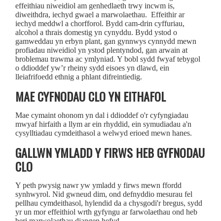
effeithiau niweidiol am genhedlaeth trwy incwm is,
diweithdra, iechyd gwael a marwolaethau. Effeithir ar
iechyd meddwl a chorfforol. Bydd cam-drin cyffuriau,
alcohol a thrais domestig yn cynyddu. Bydd ystod o
gamweddau yn erbyn plant, gan gynnwys cynnydd mewn
profiadau niweidiol yn ystod plentyndod, gan arwain at
broblemau trawma ac ymlyniad. Y bobl sydd fwyaf tebygol
o ddioddef yw’r rheiny sydd eisoes yn dlawd, ein
lleiafrifoedd ethnig a phlant difreintiedig.
MAE CYFNODAU CLO YN EITHAFOL
Mae cymaint ohonom yn dal i ddioddef o'r cyfyngiadau
mwyaf hirfaith a llym ar ein rhyddid, ein symudiadau a'n
cysylltiadau cymdeithasol a welwyd erioed mewn hanes.
GALLWN YMLADD Y FIRWS HEB GYFNODAU
CLO
Y peth pwysig nawr yw ymladd y firws mewn ffordd
synhwyrol. Nid gwneud dim, ond defnyddio mesurau fel
pellhau cymdeithasol, hylendid da a chysgodi'r bregus, sydd
yr un mor effeithiol wrth gyfyngu ar farwolaethau ond heb
beri marwolaethau diangen hefyd.