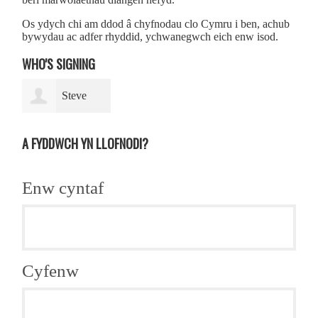
Os ydych chi am ddod â chyfnodau clo Cymru i ben, achub
bywydau ac adfer rhyddid, ychwanegwch eich enw isod.
WHO'S SIGNING
Steve
West
A FYDDWCH YN LLOFNODI?
Enw cyntaf
Cyfenw