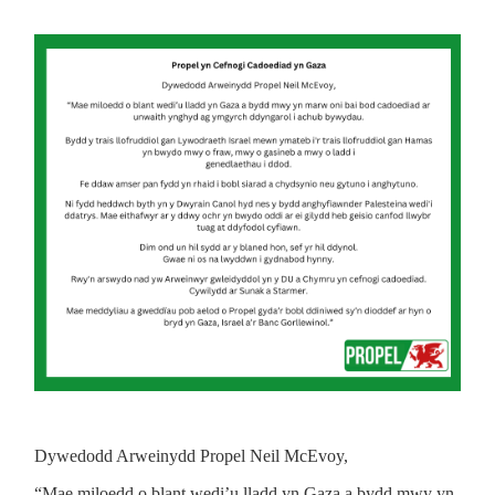
Dywedodd Arweinydd Propel Neil McEvoy,
“Mae miloedd o blant wedi’u lladd yn Gaza a bydd mwy yn