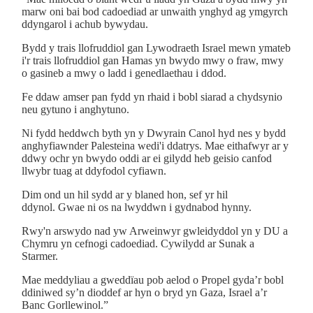
marw oni bai bod cadoediad ar unwaith ynghyd ag ymgyrch
ddyngarol i achub bywydau.
Bydd y trais llofruddiol gan Lywodraeth Israel mewn ymateb
i'r trais llofruddiol gan Hamas yn bwydo mwy o fraw, mwy
o gasineb a mwy o ladd i g
enedlaethau i ddod.
Fe ddaw amser pan fydd yn rhaid i bobl siarad a chydsynio
neu gytuno i anghytuno.
Ni fydd heddwch byth yn y Dwyrain Canol hyd nes y bydd
anghyfiawnder Palesteina wedi'i ddatrys. Mae eithafwyr ar y
ddwy ochr yn bwydo oddi ar ei gilydd heb geisio canfod
llwybr
tuag at ddyfodol cyfiawn.
Dim ond un hil sydd ar y blaned hon, sef yr hil
ddynol.
Gwae ni os na lwyddwn i gydnabod hynny.
Rwy'n arswydo nad yw Arweinwyr gwleidyddol yn y DU a
Chymru yn cefnogi cadoediad. Cywilydd ar Sunak a
Starmer.
Mae meddyliau a gweddïau pob aelod o Propel gyda’r bobl
ddiniwed sy’n dioddef ar hyn o bryd yn Gaza, Israel a’r
Banc Gorllewinol.”