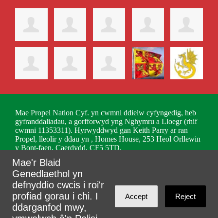
Mae Propel Nation Cyf. yn cwmni ddielw cyfyngedig, heb
gyfranddaliadau, a gorfforwyd yng Nghymru a Lloegr (rhif
cwmni 11353311). Hyrwyddwyd gan Keith Parry ar ran
Propel, lleolir y ddau yn , Homes House, 253 Heol Orllewin
y Bont-faen, Caerdydd, CF5 5TD.
Mae'r Blaid
Mewngofnodi gyda
,
Twitter
neu
e-bost
.
Genedlaethol yn
Wedi'i greu gyda
NationBuilder
defnyddio cwcis i roi'r
profiad gorau i chi. I
Accept
Reject
ddarganfod mwy,