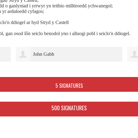
 gau Stryd y Castell;
d o ganlyniad i yrrwyr yn teithio milltiroedd ychwanegol;
n yr ardaloedd cyfagos;
lo'n ddiogel ar hyd Stryd y Castell
ibl, gan osod
lôn
seiclo benodol yno i alluogi pobl i seiclo'n ddiogel.
John Gabb
5 SIGNATURES
500 SIGNATURES