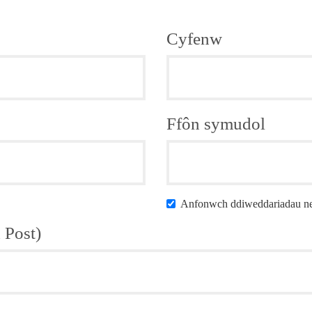
Cyfenw
Ffôn symudol
Anfonwch ddiweddariadau nege
d Post)