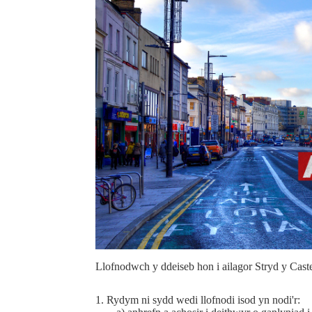
Llofnodwch y ddeiseb hon i ailagor Stryd y Cast
1. Rydym ni sydd wedi llofnodi isod yn nodi'r: