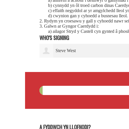
a) anhrefn a achosir i deithwyr o ganlyniad i
b) cynnydd yn ôl troed carbon dinas Caerdyd
c) effaith negyddol ar yr amgylchedd lleol y
d) cwynion gan y cyhoedd a busnesau lleol.
2. Rydym yn croesawu y gall y cyhoedd nawr seic
3. Galwn ar Gyngor Caerdydd i:
a) ailagor Stryd y Castell cyn gynted â phos
WHO'S SIGNING
Steve West
A FYDDWCH YN LLOFNODI?