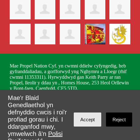
Mae Propel Nation Cyf. yn cwmni ddielw cyfyngedig, heb
gyfranddaliadau, a gorfforwyd yng Nghymru a Lloegr (rhif
cwmni 11353311). Hyrwyddwyd gan Keith Parry ar ran
Propel, lleolir y ddau yn , Homes House, 253 Heol Orllewin
y Bont-faen, Caerdydd, CF5 5TD.
Mae'r Blaid
Mewngofnodi gyda
,
Twitter
neu
e-bost
.
Genedlaethol yn
Wedi'i greu gyda
NationBuilder
defnyddio cwcis i roi'r
profiad gorau i chi. I
Accept
Reject
ddarganfod mwy,
ymwelwch â'n
Polisi