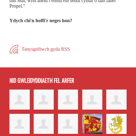
mis Mai, wrth anelu i ennill ein seddi cyntaf o dan faner
Propel.”
Ydych chi'n hoffi'r neges hon?
Tanysgrifiwch gyda RSS
NID GWLEIDYDDIAETH FEL ARFER