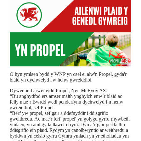
O hyn ymlaen bydd y WNP yn cael ei alw'n Propel, gyda'r
blaid yn dychwelyd i'w henw gwreiddiol.
Dywedodd arweinydd Propel, Neil McEvoy AS:
“Bu anghydfod ers amser maith ynghylch enw’r blaid ac
felly mae’r Bwrdd wedi penderfynu dychwelyd i’n henw
gwreiddiol, sef Propel.
“Berf yw propel, sef gair a ddefnyddir i ddisgrifio
gweithredu. Ac mae'r ferf 'propel' yn golygu gyrru rhywbeth
ymlaen, yn aml gyda llawer o rym. Dyma’r gair perffaith i
ddisgrifio ein plaid. Rydym yn canolbwyntio ar weithredu a
byddwn yn ceisio gyrru Cymru ymlaen yn yr etholiadau ym